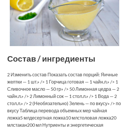
Состав / ингредиенты
2 Изменить состав Показать состав порций: Яичные
желтки — 1 шт.» /> 1 Горчица готовая — 1 чайн.л.» /> 1
Сливочное масло — 50 гр» /> 50 Лимонная цедра — 2
чайн.л.» /> 2 Лимонный сок — 1 стол.л.» /> 1 Вода — 2
стол.л.» /> 2 (Необязательно) Зелень — по вкусу» /> по
вкусу Таблица перевода объемных мер чайная
ложка5 млдесертная ложка10 млстоловая ложка20
млстакан200 мл Нутриенты и энергетическая