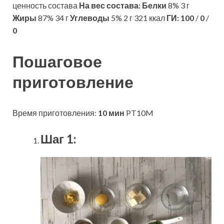
ценность состава
На вес состава:
Белки
8% 3 г
Жиры
87% 34 г
Углеводы
5% 2 г 321 ккал
ГИ:
100
/
0
/
0
Пошаговое
приготовление
Время приготовления:
10 мин
PT10M
Шаг 1: