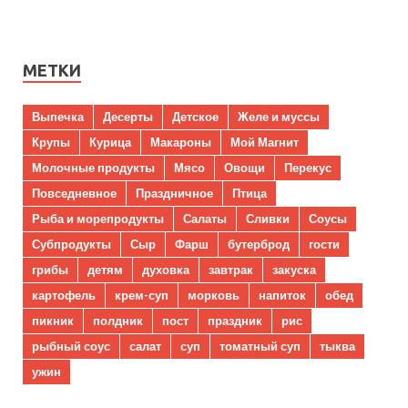
МЕТКИ
Выпечка
Десерты
Детское
Желе и муссы
Крупы
Курица
Макароны
Мой Магнит
Молочные продукты
Мясо
Овощи
Перекус
Повседневное
Праздничное
Птица
Рыба и морепродукты
Салаты
Сливки
Соусы
Субпродукты
Сыр
Фарш
бутерброд
гости
грибы
детям
духовка
завтрак
закуска
картофель
крем-суп
морковь
напиток
обед
пикник
полдник
пост
праздник
рис
рыбный соус
салат
суп
томатный суп
тыква
ужин