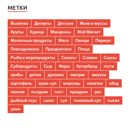
МЕТКИ
Выпечка
Десерты
Детское
Желе и муссы
Крупы
Курица
Макароны
Мой Магнит
Молочные продукты
Мясо
Овощи
Перекус
Повседневное
Праздничное
Птица
Рыба и морепродукты
Салаты
Сливки
Соусы
Субпродукты
Сыр
Фарш
бутерброд
гости
грибы
детям
духовка
завтрак
закуска
картофель
крем-суп
морковь
напиток
обед
пикник
полдник
пост
праздник
рис
рыбный соус
салат
суп
томатный суп
тыква
ужин