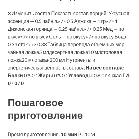
3 Изменить состав Показать состав порций: Уксусная
эссенция — 0.5 чайн.л.» /> 0.5 Аджика — 1 гр» /> 1
Дижонская горчица — 0.25 чайн.л.» /> 0.25 Мёд — по
вкусу» /> по вкусу Соль — по вкусу» /> по вкусу Вода —
0.33 стак.» /> 0.33 Таблица перевода объемных мер
чайная ложка5 млдесертная ложка10 млстоловая
ложка20 млстакан200 мл Нутриенты и
энергетическая ценность состава
На вес состава:
Белки
0% 0 г
Жиры
0% 0 г
Углеводы
0% 0 г 4 ккал
ГИ:
0
/
0
/
0
Пошаговое
приготовление
Время приготовления:
10 мин
PT10M