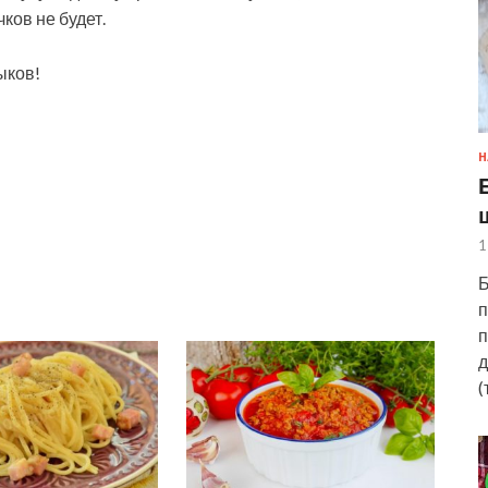
ков не будет.
ыков!
Н
1
Б
п
п
д
(