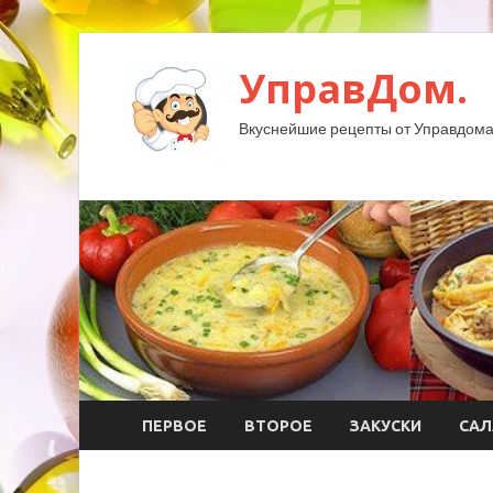
УправДом.
Вкуснейшие рецепты от Управдома
ПЕРВОЕ
ВТОРОЕ
ЗАКУСКИ
САЛ