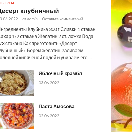
ЕСЕРТЫ
Десерт клубничный
3.06.2022
-
от
admin
-
Оставьте комментарий
нгредиенты Клубника 300 г Сливки 1 стакан
ахар 1/2 стакана Желатин 2 ст. ложки Вода
/3 стакана Как приготовить «Десерт
лубничный» Берем желатин, заливаем
олодной кипяченой водой и убираем его …
Яблочный крамбл
03.06.2022
Паста Амосова
02.06.2022