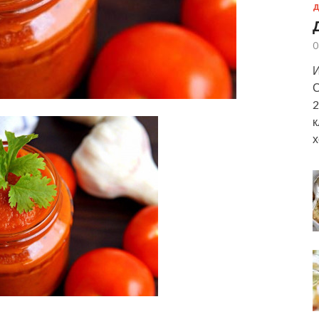
Д
0
И
С
2
к
х