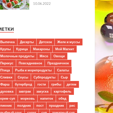
10.06.2022
МЕТКИ
Выпечка
Десерты
Детское
Желе и муссы
Крупы
Курица
Макароны
Мой Магнит
Молочные продукты
Мясо
Овощи
Перекус
Повседневное
Праздничное
Птица
Рыба и морепродукты
Салаты
Сливки
Соусы
Субпродукты
Сыр
Фарш
бутерброд
гости
грибы
детям
духовка
завтрак
закуска
картофель
крем-суп
морковь
напиток
обед
пикник
полдник
пост
праздник
рис
рыбный соус
салат
суп
томатный суп