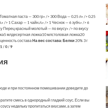
оматная паста — 300 гр» /> 300 Вода — 0.25 л» /> 0.25
» /> 1 Сахар — 1 чайн.л.» /> 1 Чеснок — 6 зубч.» /> 6
у Перец красный молотый — по вкусу» /> по вкусу
ка5 млдесертная ложка10 млстоловая ложка20
 ценность состава
На вес состава:
Белки
20% 3 г
1
/
0
/
9
ия
ороде и при постоянном помешивании доведите до
вратите смесь в однородный гладкий соус. Если вы
 соусу недельку пропитаться вкусами, а затем