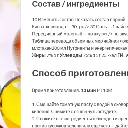
Состав / ингредиенты
10 Изменить состав Показать состав порций: Т
Кинза, кориандр — 30 гр» /> 30 Соль — 1 чайн.л.
Перец черный молотый — по вкусу» /> по вкус
Таблица перевода объемных мер чайная лож
млстакан200 мл Нутриенты и энергетическая
Жиры
7% 1 г
Углеводы
73% 11 г 25 ккал
ГИ:
9
Способ приготовлен
Время приготовления:
10 мин
PT10M
1. Смешайте томатную пасту с водой в сков
кипения. Снимите с огня и чуть остудите.
2. Сложите все ингредиенты в блендер и пре
против кусочков зелени или еще чего — дайте