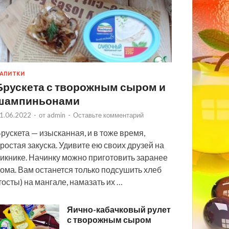
АПИТКИ
Брускета с творожным сыром и
шампиньонами
1.06.2022
-
от
admin
-
Оставьте комментарий
рускета — изысканная, и в тоже время,
ростая закуска. Удивите ею своих друзей на
икнике. Начинку можно приготовить заранее
ома. Вам останется только подсушить хлеб
тосты) на мангале, намазать их …
Яично-кабачковый рулет
с творожным сыром