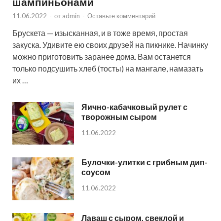
шампиньонами
11.06.2022
-
от
admin
-
Оставьте комментарий
Брускета — изысканная, и в тоже время, простая
закуска. Удивите ею своих друзей на пикнике. Начинку
можно приготовить заранее дома. Вам останется
только подсушить хлеб (тосты) на мангале, намазать
их …
Яично-кабачковый рулет с
творожным сыром
11.06.2022
Булочки-улитки с грибным дип-
соусом
11.06.2022
Лаваш с сыром, свеклой и