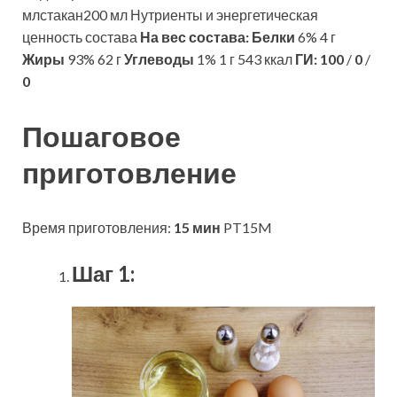
млстакан200 мл Нутриенты и энергетическая
ценность состава
На вес состава:
Белки
6% 4 г
Жиры
93% 62 г
Углеводы
1% 1 г 543 ккал
ГИ:
100
/
0
/
0
Пошаговое
приготовление
Время приготовления:
15 мин
PT15M
Шаг 1: