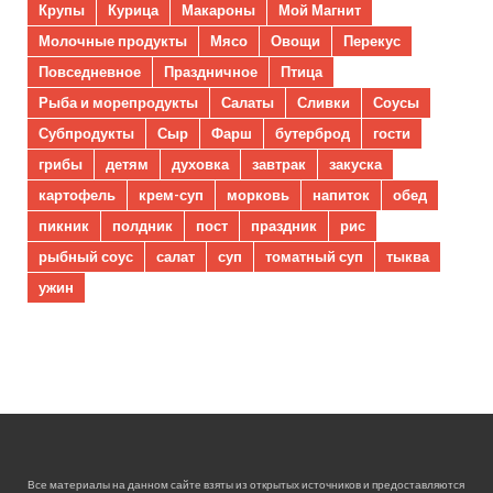
Крупы
Курица
Макароны
Мой Магнит
Молочные продукты
Мясо
Овощи
Перекус
Повседневное
Праздничное
Птица
Рыба и морепродукты
Салаты
Сливки
Соусы
Субпродукты
Сыр
Фарш
бутерброд
гости
грибы
детям
духовка
завтрак
закуска
картофель
крем-суп
морковь
напиток
обед
пикник
полдник
пост
праздник
рис
рыбный соус
салат
суп
томатный суп
тыква
ужин
Все материалы на данном сайте взяты из открытых источников и предоставляются