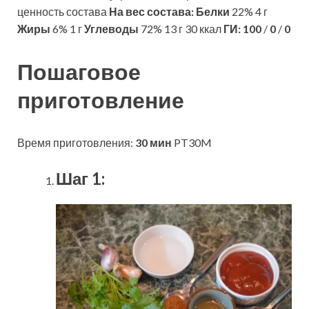
ценность состава
На вес состава:
Белки
22% 4 г
Жиры
6% 1 г
Углеводы
72% 13 г 30 ккал
ГИ:
100
/
0
/
0
Пошаговое
приготовление
Время приготовления:
30 мин
PT30M
Шаг 1: