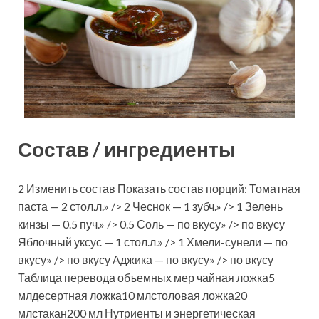
Состав / ингредиенты
2 Изменить состав Показать состав порций: Томатная
паста — 2 стол.л.» /> 2 Чеснок — 1 зубч.» /> 1 Зелень
кинзы — 0.5 пуч.» /> 0.5 Соль — по вкусу» /> по вкусу
Яблочный уксус — 1 стол.л.» /> 1 Хмели-сунели — по
вкусу» /> по вкусу Аджика — по вкусу» /> по вкусу
Таблица перевода объемных мер чайная ложка5
млдесертная ложка10 млстоловая ложка20
млстакан200 мл Нутриенты и энергетическая