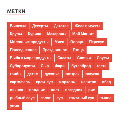
МЕТКИ
Выпечка
Десерты
Детское
Желе и муссы
Крупы
Курица
Макароны
Мой Магнит
Молочные продукты
Мясо
Овощи
Перекус
Повседневное
Праздничное
Птица
Рыба и морепродукты
Салаты
Сливки
Соусы
Субпродукты
Сыр
Фарш
бутерброд
гости
грибы
детям
духовка
завтрак
закуска
картофель
крем-суп
морковь
напиток
обед
пикник
полдник
пост
праздник
рис
рыбный соус
салат
суп
томатный суп
тыква
ужин