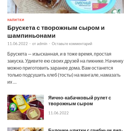
НАПИТКИ
Брускета с творожным сыром и
шампиньонами
11.06.2022
-
от
admin
-
Оставьте комментарий
Брускета — изысканная, и в тоже время, простая
закуска. Удивите ею своих друзей на пикнике. Начинку
можно приготовить заранее дома. Вам останется
только подсушить хлеб (тосты) на мангале, намазать
их …
Яично-кабачковый рулет с
творожным сыром
11.06.2022
Булочки-улитки с грибным дип-