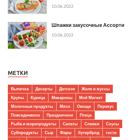
10.06.2022
Шпажки закусочные Ассорти
10.06.2022
МЕТКИ
Выпечка
Десерты
Детское
Желе и муссы
Крупы
Курица
Макароны
Мой Магнит
Молочные продукты
Мясо
Овощи
Перекус
Повседневное
Праздничное
Птица
Рыба и морепродукты
Салаты
Сливки
Соусы
Субпродукты
Сыр
Фарш
бутерброд
гости