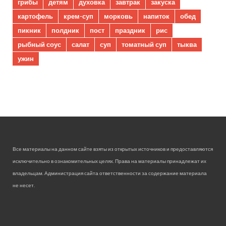
грибы
детям
духовка
завтрак
закуска
картофель
крем-суп
морковь
напиток
обед
пикник
полдник
пост
праздник
рис
рыбный соус
салат
суп
томатный суп
тыква
ужин
Все материалы на данном сайте взяты из открытых источников и предоставляются
исключительно в ознакомительных целях. Права на материалы принадлежат их
владельцам. Администрация сайта ответственности за содержание материала
не несет.