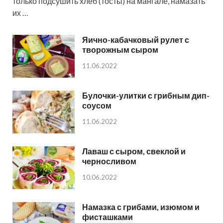
только подсушить хлеб (тосты) на мангале, намазать
их …
Яично-кабачковый рулет с
творожным сыром
11.06.2022
Булочки-улитки с грибным дип-
соусом
11.06.2022
Лаваш с сыром, свеклой и
черносливом
10.06.2022
Намазка с грибами, изюмом и
фисташками