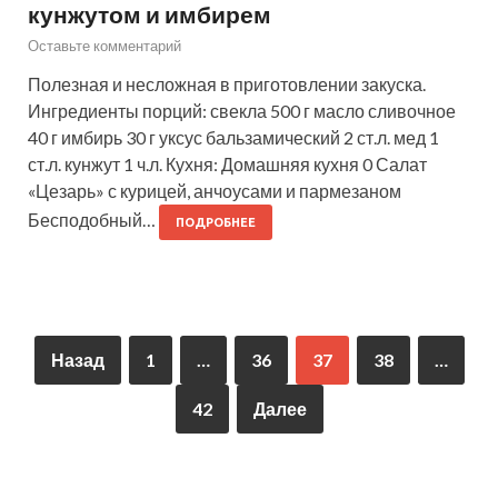
кунжутом и имбирем
Оставьте комментарий
Полезная и несложная в приготовлении закуска.
Ингредиенты порций: свекла 500 г масло сливочное
40 г имбирь 30 г уксус бальзамический 2 ст.л. мед 1
ст.л. кунжут 1 ч.л. Кухня: Домашняя кухня 0 Салат
«Цезарь» с курицей, анчоусами и пармезаном
Бесподобный…
ПОДРОБНЕЕ
Назад
1
…
36
37
38
…
42
Далее