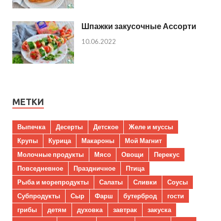
Шпажки закусочные Ассорти
10.06.2022
МЕТКИ
Выпечка
Десерты
Детское
Желе и муссы
Крупы
Курица
Макароны
Мой Магнит
Молочные продукты
Мясо
Овощи
Перекус
Повседневное
Праздничное
Птица
Рыба и морепродукты
Салаты
Сливки
Соусы
Субпродукты
Сыр
Фарш
бутерброд
гости
грибы
детям
духовка
завтрак
закуска