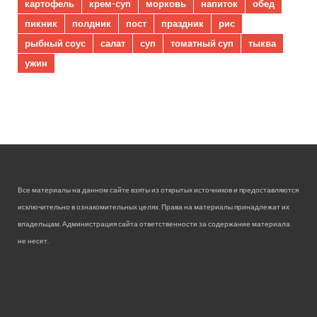
картофель
крем-суп
морковь
напиток
обед
пикник
полдник
пост
праздник
рис
рыбный соус
салат
суп
томатный суп
тыква
ужин
Все материалы на данном сайте взяты из открытых источников и предоставляются
исключительно в ознакомительных целях. Права на материалы принадлежат их
владельцам. Администрация сайта ответственности за содержание материала
не несет.