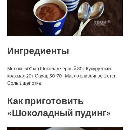
Ингредиенты
Молоко
500
мл
Шоколад черный
80
г
Кукурузный
крахмал
20
г
Сахар
50-70
г
Масло сливочное
1
ст.л
Соль
1
щепотка
Как приготовить
«Шоколадный пудинг»