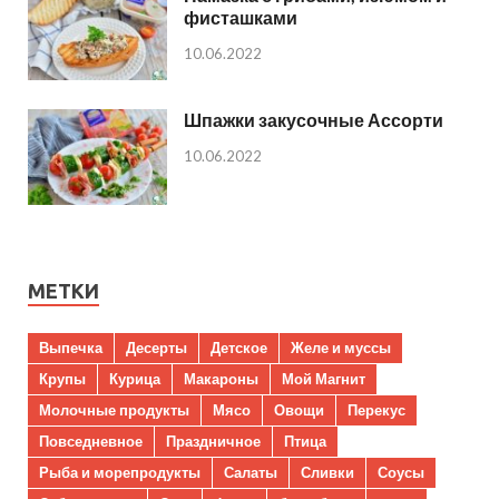
фисташками
10.06.2022
Шпажки закусочные Ассорти
10.06.2022
МЕТКИ
Выпечка
Десерты
Детское
Желе и муссы
Крупы
Курица
Макароны
Мой Магнит
Молочные продукты
Мясо
Овощи
Перекус
Повседневное
Праздничное
Птица
Рыба и морепродукты
Салаты
Сливки
Соусы