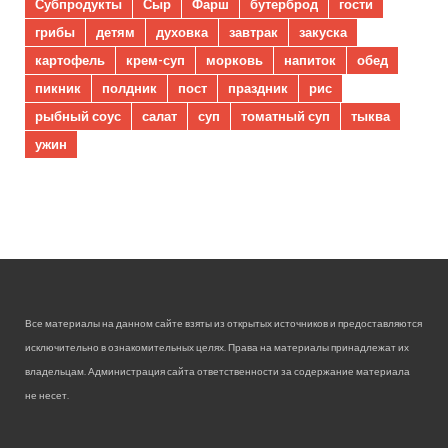
Субпродукты
Сыр
Фарш
бутерброд
гости
грибы
детям
духовка
завтрак
закуска
картофель
крем-суп
морковь
напиток
обед
пикник
полдник
пост
праздник
рис
рыбный соус
салат
суп
томатный суп
тыква
ужин
Все материалы на данном сайте взяты из открытых источников и предоставляются
исключительно в ознакомительных целях. Права на материалы принадлежат их
владельцам. Администрация сайта ответственности за содержание материала
не несет.