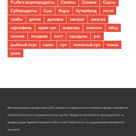
Рыба и морепродукты
Салаты
Сливки
Соусы
Субпродукты
Сыр
Фарш
бутерброд
гости
грибы
детям
духовка
завтрак
закуска
картофель
крем-суп
морковь
напиток
обед
пикник
полдник
пост
праздник
рис
рыбный соус
салат
суп
томатный суп
тыква
ужин
Все материалы на данном сайте взяты из открытых источников и предоставляются
исключительно в ознакомительных целях. Права на материалы принадлежат их
владельцам. Администрация сайта ответственности за содержание материала
не несет.