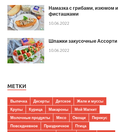
Намазка с грибами, изюмом и
фисташками
10.06.2022
Шпажки закусочные Ассорти
10.06.2022
МЕТКИ
Выпечка
Десерты
Детское
Желе и муссы
Крупы
Курица
Макароны
Мой Магнит
Молочные продукты
Мясо
Овощи
Перекус
Повседневное
Праздничное
Птица