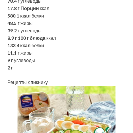
78.4 г
углеводы
17.8 г
Порции
ккал
580.1 ккал
белки
48.5 г
жиры
39.2 г
углеводы
8.9 г
100 г блюда
ккал
133.4 ккал
белки
11.1 г
жиры
9 г
углеводы
2 г
Рецепты к пикнику