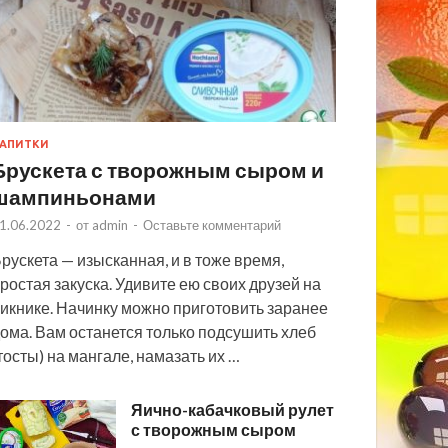
АПИТКИ
Брускета с творожным сыром и
шампиньонами
1.06.2022
-
от
admin
-
Оставьте комментарий
рускета — изысканная, и в тоже время,
ростая закуска. Удивите ею своих друзей на
икнике. Начинку можно приготовить заранее
ома. Вам останется только подсушить хлеб
тосты) на мангале, намазать их …
Яично-кабачковый рулет
с творожным сыром