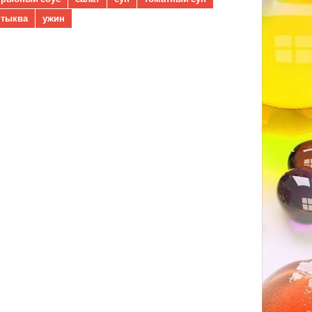
тыква
ужин