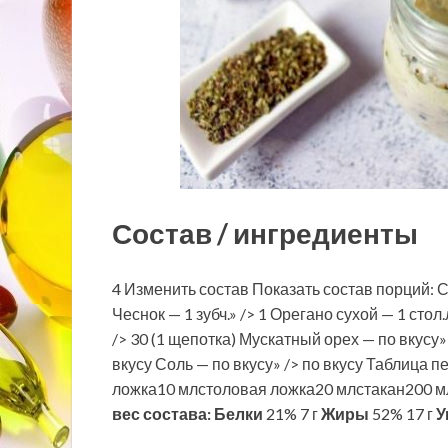
Состав / ингредиенты
4 Изменить состав Показать состав порций: Сл
Чеснок — 1 зубч.» /> 1 Орегано сухой — 1 стол
/> 30 (1 щепотка) Мускатный орех — по вкусу»
вкусу Соль — по вкусу» /> по вкусу Таблица
ложка10 млстоловая ложка20 млстакан200 мл
вес состава:
Белки
21% 7 г
Жиры
52% 17 г
У