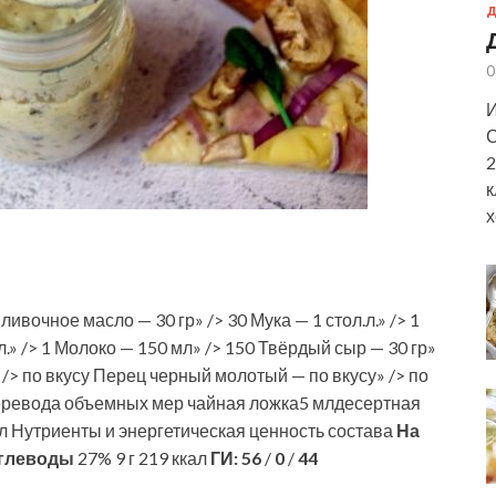
Д
0
И
С
2
к
х
ивочное масло — 30 гр» /> 30 Мука — 1 стол.л.» /> 1
.л.» /> 1 Молоко — 150 мл» /> 150 Твёрдый сыр — 30 гр»
 /> по вкусу Перец черный молотый — по вкусу» /> по
 перевода объемных мер чайная ложка5 млдесертная
 Нутриенты и энергетическая ценность состава
На
глеводы
27% 9 г 219 ккал
ГИ:
56
/
0
/
44