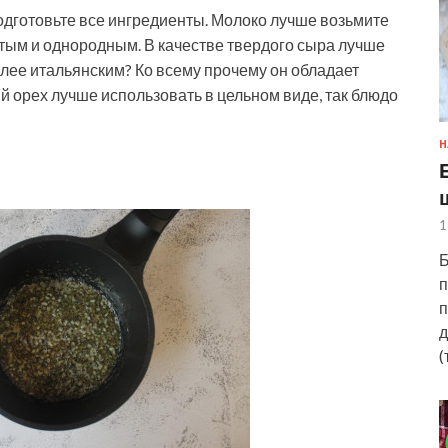
одготовьте все ингредиенты. Молоко лучше возьмите
устым и однородным. В качестве твердого сыра лучше
лее итальянским? Ко всему прочему он обладает
 орех лучше использовать в цельном виде, так блюдо
Н
1
Б
п
п
д
(