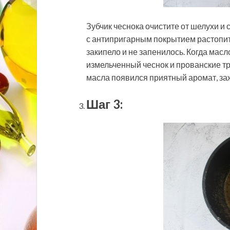
Зубчик чеснока очистите от шелухи и
с антипригарным покрытием растопит
закипело и не запенилось. Когда масл
измельченный чеснок и прованские тр
масла появился приятный аромат, заж
Шаг 3: