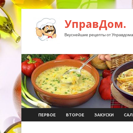
УправДом.
Вкуснейшие рецепты от Управдома
ПЕРВОЕ
ВТОРОЕ
ЗАКУСКИ
САЛ