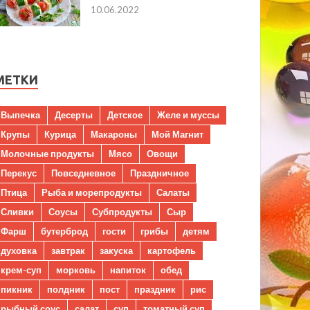
10.06.2022
МЕТКИ
Выпечка
Десерты
Детское
Желе и муссы
Крупы
Курица
Макароны
Мой Магнит
Молочные продукты
Мясо
Овощи
Перекус
Повседневное
Праздничное
Птица
Рыба и морепродукты
Салаты
Сливки
Соусы
Субпродукты
Сыр
Фарш
бутерброд
гости
грибы
детям
духовка
завтрак
закуска
картофель
крем-суп
морковь
напиток
обед
пикник
полдник
пост
праздник
рис
рыбный соус
салат
суп
томатный суп