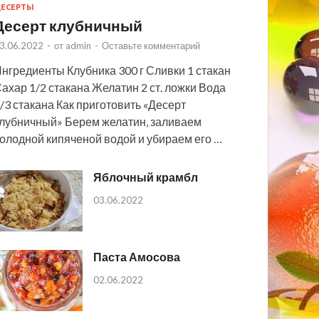
ЕСЕРТЫ
Десерт клубничный
3.06.2022
-
от
admin
-
Оставьте комментарий
нгредиенты Клубника 300 г Сливки 1 стакан
ахар 1/2 стакана Желатин 2 ст. ложки Вода
/3 стакана Как приготовить «Десерт
лубничный» Берем желатин, заливаем
олодной кипяченой водой и убираем его …
Яблочный крамбл
03.06.2022
Паста Амосова
02.06.2022