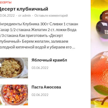
ЕСЕРТЫ
Десерт клубничный
3.06.2022
-
от
admin
-
Оставьте комментарий
нгредиенты Клубника 300 г Сливки 1 стакан
ахар 1/2 стакана Желатин 2 ст. ложки Вода
/3 стакана Как приготовить «Десерт
лубничный» Берем желатин, заливаем
олодной кипяченой водой и убираем его …
Яблочный крамбл
03.06.2022
Паста Амосова
02.06.2022