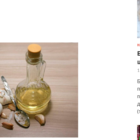
Н
1
Б
п
п
д
(