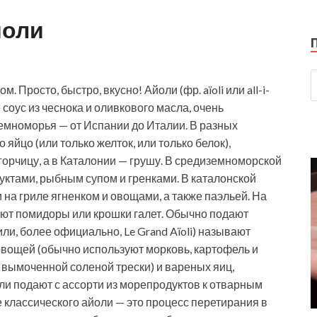
йоли
 Просто, быстро, вкусно! Айоли (фр. aïoli или all-i-
— соус из чеснока и оливкового масла, очень
мноморья — от Испании до Италии. В разных
яйцо (или только желток, или только белок),
горчицу, а в Каталонии — грушу. В средиземноморской
уктами, рыбным супом и гренками. В каталонской
на гриле ягненком и овощами, а также паэльей. На
яют помидоры или крошки галет. Обычно подают
ли, более официально, Le Grand Aïoli) называют
овощей (обычно используют морковь, картофель и
 вымоченной соленой трески) и вареных яиц,
ли подают с ассорти из морепродуктов к отварным
 классического айоли — это процесс перетирания в