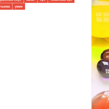
тыква
ужин