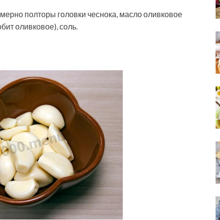
имерно полторы головки чеснока, масло оливковое
юбит оливковое), соль.