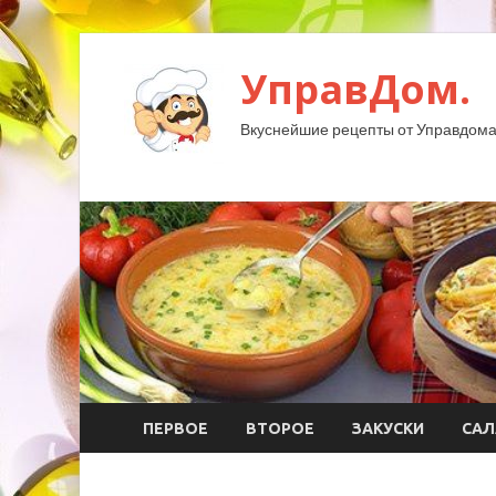
УправДом.
Вкуснейшие рецепты от Управдома
ПЕРВОЕ
ВТОРОЕ
ЗАКУСКИ
САЛ