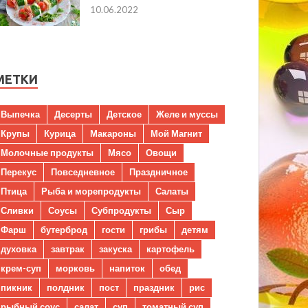
10.06.2022
МЕТКИ
Выпечка
Десерты
Детское
Желе и муссы
Крупы
Курица
Макароны
Мой Магнит
Молочные продукты
Мясо
Овощи
Перекус
Повседневное
Праздничное
Птица
Рыба и морепродукты
Салаты
Сливки
Соусы
Субпродукты
Сыр
Фарш
бутерброд
гости
грибы
детям
духовка
завтрак
закуска
картофель
крем-суп
морковь
напиток
обед
пикник
полдник
пост
праздник
рис
рыбный соус
салат
суп
томатный суп