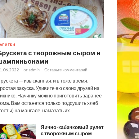
АПИТКИ
Брускета с творожным сыром и
шампиньонами
1.06.2022
-
от
admin
-
Оставьте комментарий
рускета — изысканная, и в тоже время,
ростая закуска. Удивите ею своих друзей на
икнике. Начинку можно приготовить заранее
ома. Вам останется только подсушить хлеб
тосты) на мангале, намазать их …
Яично-кабачковый рулет
с творожным сыром