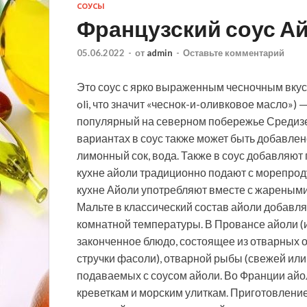
СОУСЫ
Французский соус А
05.06.2022
-
от
admin
-
Оставьте комментарий
Это соус с ярко выраженным чесночным вкусом.
oli, что значит «чеснок-и-оливковое масло») 
популярный на северном побережье Средизе
вариантах в соус также может быть добавлено 
лимонный сок, вода. Также в соус добавляют 
кухне айоли традиционно подают с морепрод
кухне Айоли употребляют вместе с жареными 
Мальте в классический состав айоли добавл
комнатной температуры. В Провансе айоли (и
законченное блюдо, состоящее из отварных 
стручки фасоли), отварной рыбы (свежей или
подаваемых с соусом айоли. Во Франции айо
креветкам и морским улиткам. Приготовление