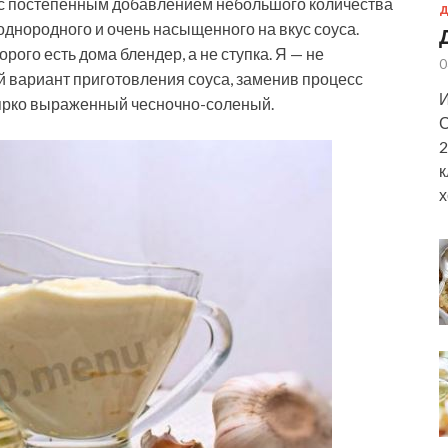
 с постепенным добавлением небольшого количества
Д
днородного и очень насыщенного на вкус соуса.
рого есть дома блендер, а не ступка. Я — не
0
 вариант приготовления соуса, заменив процесс
И
 ярко выраженный чесночно-соленый.
С
2
к
х