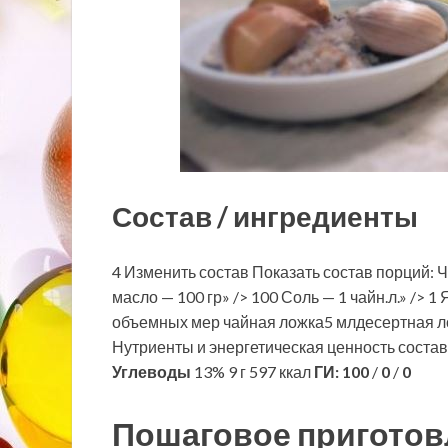
Состав / ингредиенты
4 Изменить состав Показать состав порций: Ч
масло — 100 гр» /> 100 Соль — 1 чайн.л.» /> 1
объемных мер чайная ложка5 млдесертная л
Нутриенты и энергетическая ценность соста
Углеводы
13% 9 г 597 ккал
ГИ:
100
/
0
/
0
Пошаговое приготов