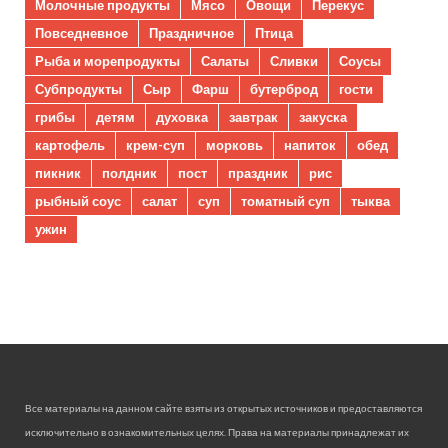
Молочные продукты
Мясо
Овощи
Перекус
Повседневное
Праздничное
Птица
Рыба и морепродукты
Салаты
Сливки
Соусы
Субпродукты
Сыр
Фарш
бутерброд
гости
грибы
детям
духовка
завтрак
закуска
картофель
крем-суп
морковь
напиток
обед
пикник
полдник
пост
праздник
рис
рыбный соус
салат
суп
томатный суп
тыква
ужин
Все материалы на данном сайте взяты из открытых источников и предоставляются
исключительно в ознакомительных целях. Права на материалы принадлежат их