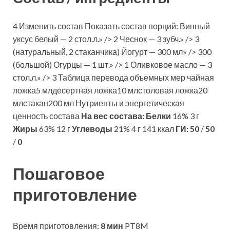
4 Изменить состав Показать состав порций: Винный
уксус белый — 2 стол.л.» /> 2 Чеснок — 3 зубч.» /> 3
(натуральный, 2 стаканчика) Йогурт — 300 мл» /> 300
(большой) Огурцы — 1 шт.» /> 1 Оливковое масло — 3
стол.л.» /> 3 Таблица перевода объемных мер чайная
ложка5 млдесертная ложка10 млстоловая ложка20
млстакан200 мл Нутриенты и энергетическая
ценность состава
На вес состава:
Белки
16% 3 г
Жиры
63% 12 г
Углеводы
21% 4 г 141 ккал
ГИ:
50
/
50
/
0
Пошаговое
приготовление
Время приготовления:
8 мин
PT8M