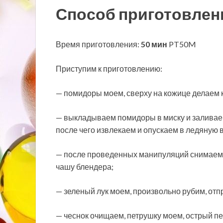
Способ приготовлен
Время приготовления:
50 мин
PT50M
Приступим к приготовлению:
— помидоры моем, сверху на кожице делаем 
— выкладываем помидоры в миску и заливаем
после чего извлекаем и опускаем в ледяную 
— после проведенных манипуляций снимаем
чашу блендера;
— зеленый лук моем, произвольно рубим, от
— чеснок очищаем, петрушку моем, острый п