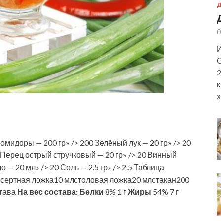
Д
0
И
С
2
к
х
омидоры — 200 гр» /> 200 Зелёный лук — 20 гр» /> 20
0 Перец острый стручковый — 20 гр» /> 20 Винный
 — 20 мл» /> 20 Соль — 2.5 гр» /> 2.5 Таблица
сертная ложка10 млстоловая ложка20 млстакан200
става
На вес состава:
Белки
8% 1 г
Жиры
54% 7 г