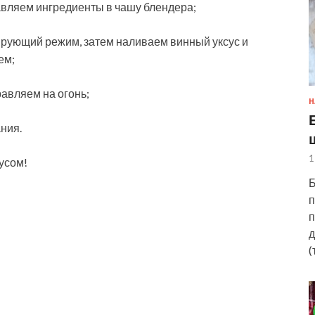
авляем ингредиенты в чашу блендера;
ирующий режим, затем наливаем винный уксус и
ем;
равляем на огонь;
Н
ния.
1
усом!
Б
п
п
д
(