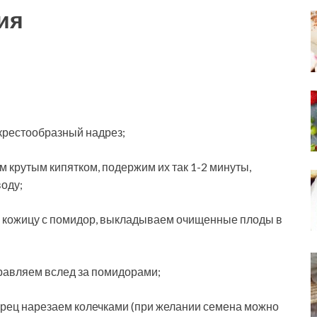
ия
крестообразный надрез;
 крутым кипятком, подержим их так 1-2 минуты,
воду;
 кожицу с помидор, выкладываем очищенные плоды в
правляем вслед за помидорами;
ерец нарезаем колечками (при желании семена можно