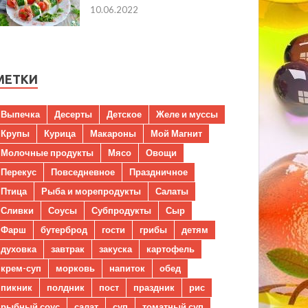
10.06.2022
МЕТКИ
Выпечка
Десерты
Детское
Желе и муссы
Крупы
Курица
Макароны
Мой Магнит
Молочные продукты
Мясо
Овощи
Перекус
Повседневное
Праздничное
Птица
Рыба и морепродукты
Салаты
Сливки
Соусы
Субпродукты
Сыр
Фарш
бутерброд
гости
грибы
детям
духовка
завтрак
закуска
картофель
крем-суп
морковь
напиток
обед
пикник
полдник
пост
праздник
рис
рыбный соус
салат
суп
томатный суп