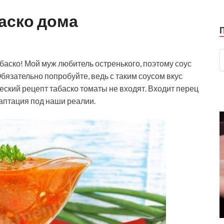
баско дома
аско! Мой муж любитель остренького, поэтому соус
бязательно попробуйте, ведь с таким соусом вкус
еский рецепт табаско томаты не входят. Входит перец
адаптация под наши реалии.