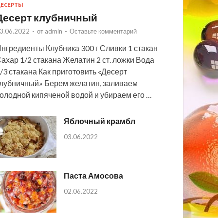
ЕСЕРТЫ
Десерт клубничный
3.06.2022
-
от
admin
-
Оставьте комментарий
нгредиенты Клубника 300 г Сливки 1 стакан
ахар 1/2 стакана Желатин 2 ст. ложки Вода
/3 стакана Как приготовить «Десерт
лубничный» Берем желатин, заливаем
олодной кипяченой водой и убираем его …
Яблочный крамбл
03.06.2022
Паста Амосова
02.06.2022