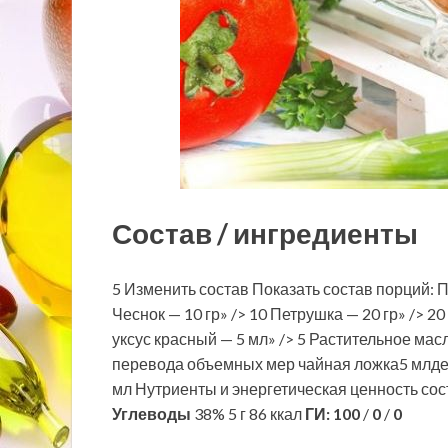
Состав / ингредиенты
5 Изменить состав Показать состав порций: П
Чеснок — 10 гр» /> 10 Петрушка — 20 гр» /> 2
уксус красный — 5 мл» /> 5 Растительное масло
перевода объемных мер чайная ложка5 млде
мл Нутриенты и энергетическая ценность со
Углеводы
38% 5 г 86 ккал
ГИ:
100
/
0
/
0