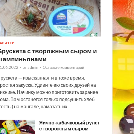
АПИТКИ
Брускета с творожным сыром и
шампиньонами
1.06.2022
-
от
admin
-
Оставьте комментарий
рускета — изысканная, и в тоже время,
ростая закуска. Удивите ею своих друзей на
икнике. Начинку можно приготовить заранее
ома. Вам останется только подсушить хлеб
тосты) на мангале, намазать их …
Яично-кабачковый рулет
с творожным сыром