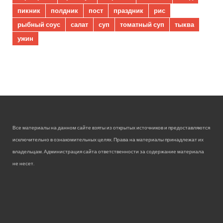
пикник
полдник
пост
праздник
рис
рыбный соус
салат
суп
томатный суп
тыква
ужин
Все материалы на данном сайте взяты из открытых источников и предоставляются
исключительно в ознакомительных целях. Права на материалы принадлежат их
владельцам. Администрация сайта ответственности за содержание материала
не несет.