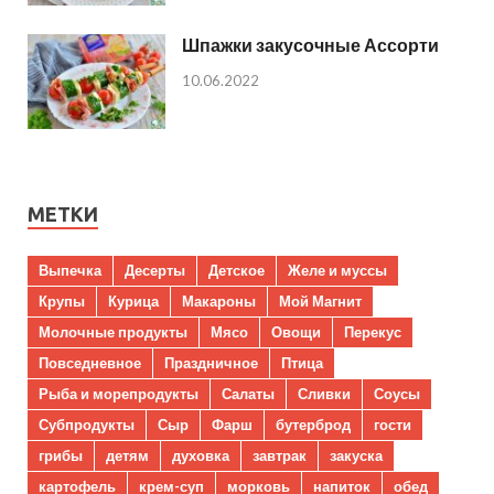
Шпажки закусочные Ассорти
10.06.2022
МЕТКИ
Выпечка
Десерты
Детское
Желе и муссы
Крупы
Курица
Макароны
Мой Магнит
Молочные продукты
Мясо
Овощи
Перекус
Повседневное
Праздничное
Птица
Рыба и морепродукты
Салаты
Сливки
Соусы
Субпродукты
Сыр
Фарш
бутерброд
гости
грибы
детям
духовка
завтрак
закуска
картофель
крем-суп
морковь
напиток
обед