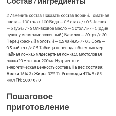
Состав / ингредиенты
2 Изменить состав Показать состав порций: Томатная
паста — 100 гр» /> 100 Вода — 0.5 стак.» /> 0.5 Чеснок
— 5 зубч.» /> 5 Оливковое масло — 1 стол.л.» /> 1 (один
пучок. у меня замороженный.) Базилик — 30 гр» /> 30
Перец красный молотый — 0.5 чайн.л.» /> 0.5 Соль —
0.5 чайн.л.» /> 0.5 Таблица перевода объемных мер
чайная ложка5 млдесертная ложка10 млстоловая
ложка20 млстакан200 мл Нутриенты и
энергетическая ценность состава
На вес состава:
Белки
16% 3 г
Жиры
37% 7 г
Углеводы
47% 9 г 85
ккал
ГИ:
100
/
0
/
0
Пошаговое
приготовление