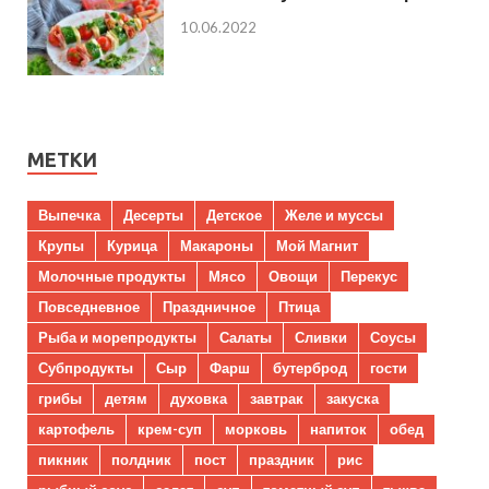
10.06.2022
МЕТКИ
Выпечка
Десерты
Детское
Желе и муссы
Крупы
Курица
Макароны
Мой Магнит
Молочные продукты
Мясо
Овощи
Перекус
Повседневное
Праздничное
Птица
Рыба и морепродукты
Салаты
Сливки
Соусы
Субпродукты
Сыр
Фарш
бутерброд
гости
грибы
детям
духовка
завтрак
закуска
картофель
крем-суп
морковь
напиток
обед
пикник
полдник
пост
праздник
рис