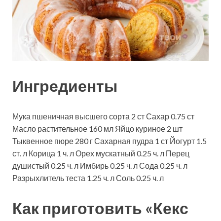
Ингредиенты
Мука пшеничная высшего сорта
2
ст
Сахар
0.75
ст
Масло растительное
160
мл
Яйцо куриное
2
шт
Тыквенное пюре
280
г
Сахарная пудра
1
ст
Йогурт
1.5
ст. л
Корица
1
ч. л
Орех мускатный
0.25
ч. л
Перец
душистый
0.25
ч. л
Имбирь
0.25
ч. л
Сода
0.25
ч. л
Разрыхлитель теста
1.25
ч. л
Соль
0.25
ч. л
Как приготовить «Кекс