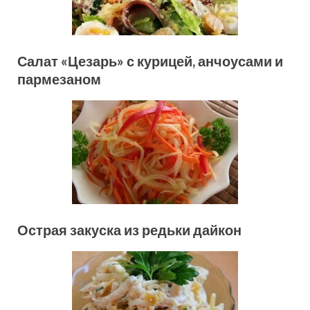
Салат «Цезарь» с курицей, анчоусами и
пармезаном
Острая закуска из редьки дайкон