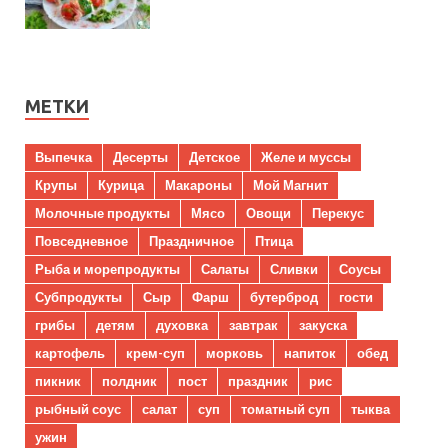
МЕТКИ
Выпечка
Десерты
Детское
Желе и муссы
Крупы
Курица
Макароны
Мой Магнит
Молочные продукты
Мясо
Овощи
Перекус
Повседневное
Праздничное
Птица
Рыба и морепродукты
Салаты
Сливки
Соусы
Субпродукты
Сыр
Фарш
бутерброд
гости
грибы
детям
духовка
завтрак
закуска
картофель
крем-суп
морковь
напиток
обед
пикник
полдник
пост
праздник
рис
рыбный соус
салат
суп
томатный суп
тыква
ужин