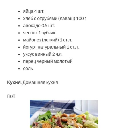
яйца 4 шт.
хлеб с отрубями (лаваш) 100 г
авокадо 0.5 шт.
чеснок 1 зубчик
майонез (легкий) 1 ст.л.
йогурт натуральный 1 ст.л.
уксус винный 2 ч.л.
перец черный молотый
соль
Кухня:
Домашняя кухня
0