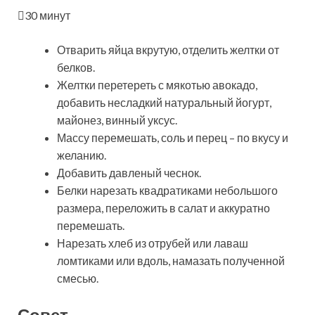
30 минут
Отварить яйца вкрутую, отделить желтки от
белков.
Желтки перетереть с мякотью авокадо,
добавить несладкий натуральный йогурт,
майонез, винный уксус.
Массу перемешать, соль и перец – по вкусу и
желанию.
Добавить давленый чеснок.
Белки нарезать квадратиками небольшого
размера, переложить в салат и аккуратно
перемешать.
Нарезать хлеб из отрубей или лаваш
ломтиками или вдоль, намазать полученной
смесью.
Совет