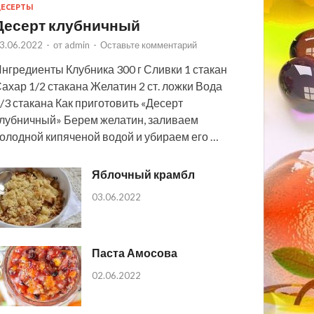
ЕСЕРТЫ
Десерт клубничный
3.06.2022
-
от
admin
-
Оставьте комментарий
нгредиенты Клубника 300 г Сливки 1 стакан
ахар 1/2 стакана Желатин 2 ст. ложки Вода
/3 стакана Как приготовить «Десерт
лубничный» Берем желатин, заливаем
олодной кипяченой водой и убираем его …
Яблочный крамбл
03.06.2022
Паста Амосова
02.06.2022