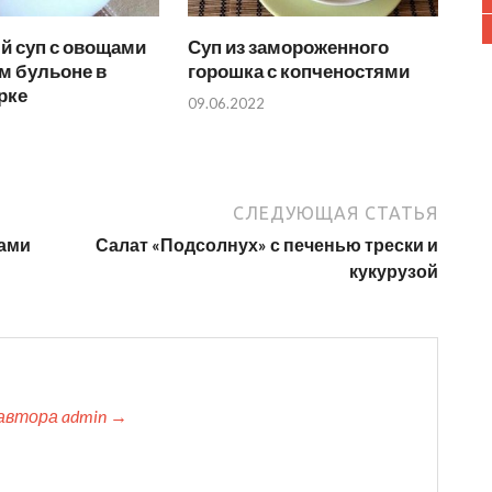
й суп с овощами
Суп из замороженного
м бульоне в
горошка с копченостями
рке
09.06.2022
СЛЕДУЮЩАЯ СТАТЬЯ
тами
Салат «Подсолнух» с печенью трески и
кукурузой
автора admin →