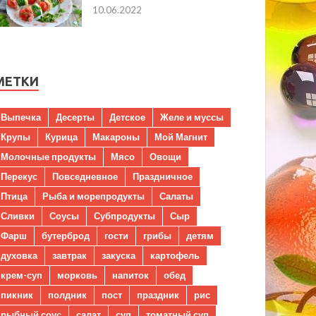
10.06.2022
МЕТКИ
Выпечка
Десерты
Детское
Желе и муссы
Крупы
Курица
Макароны
Мой Магнит
Молочные продукты
Мясо
Овощи
Перекус
Повседневное
Праздничное
Птица
Рыба и морепродукты
Салаты
Сливки
Соусы
Субпродукты
Сыр
Фарш
бутерброд
гости
грибы
детям
духовка
завтрак
закуска
картофель
крем-суп
морковь
напиток
обед
пикник
полдник
пост
праздник
рис
рыбный соус
салат
суп
томатный суп