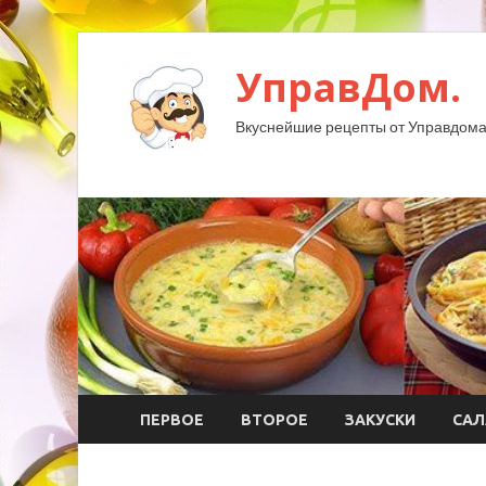
УправДом.
Вкуснейшие рецепты от Управдома
ПЕРВОЕ
ВТОРОЕ
ЗАКУСКИ
САЛ