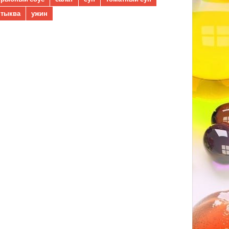
тыква
ужин