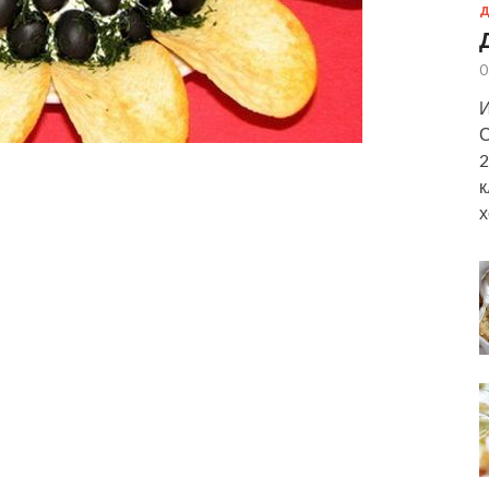
Д
0
И
С
2
к
х