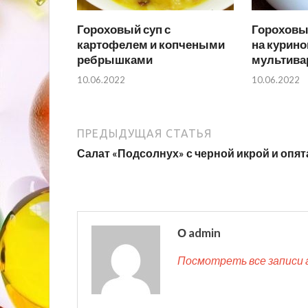
Гороховый суп с
Гороховы
картофелем и копчеными
на курино
ребрышками
мультива
10.06.2022
10.06.2022
ПРЕДЫДУЩАЯ СТАТЬЯ
Салат «Подсолнух» с черной икрой и опя
О admin
Посмотреть все записи 