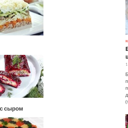
Н
1
Б
п
п
д
(
 с сыром