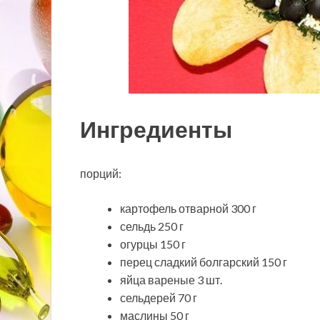
Ингредиенты
порций:
картофель отварной 300 г
сельдь 250 г
огурцы 150 г
перец сладкий болгарский 150 г
яйца вареные 3 шт.
сельдерей 70 г
маслины 50 г