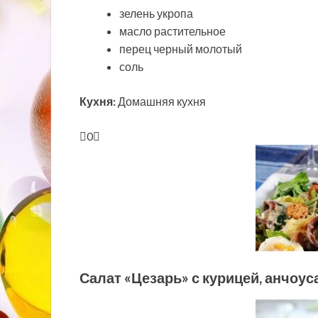
зелень укропа
масло растительное
перец черный молотый
соль
Кухня:
Домашняя кухня
0
Салат «Цезарь» с курицей, анчоу