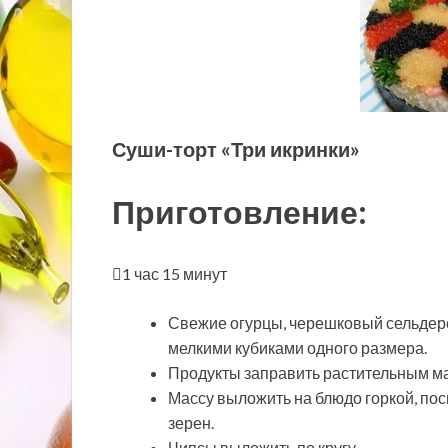
Суши-торт «Три икринки»
Приготовление:
1 час 15 минут
Свежие огурцы, черешковый сельдерей
мелкими кубиками одного размера.
Продукты заправить растительным мас
Массу выложить на блюдо горкой, по
зерен.
Чипсы выложить по кругу.