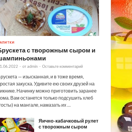
АПИТКИ
Брускета с творожным сыром и
шампиньонами
1.06.2022
-
от
admin
-
Оставьте комментарий
рускета — изысканная, и в тоже время,
ростая закуска. Удивите ею своих друзей на
икнике. Начинку можно приготовить заранее
ома. Вам останется только подсушить хлеб
тосты) на мангале, намазать их …
Яично-кабачковый рулет
с творожным сыром