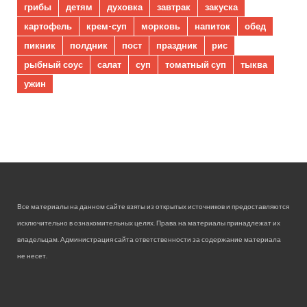
грибы
детям
духовка
завтрак
закуска
картофель
крем-суп
морковь
напиток
обед
пикник
полдник
пост
праздник
рис
рыбный соус
салат
суп
томатный суп
тыква
ужин
Все материалы на данном сайте взяты из открытых источников и предоставляются
исключительно в ознакомительных целях. Права на материалы принадлежат их
владельцам. Администрация сайта ответственности за содержание материала
не несет.