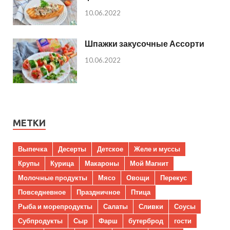
10.06.2022
Шпажки закусочные Ассорти
10.06.2022
МЕТКИ
Выпечка
Десерты
Детское
Желе и муссы
Крупы
Курица
Макароны
Мой Магнит
Молочные продукты
Мясо
Овощи
Перекус
Повседневное
Праздничное
Птица
Рыба и морепродукты
Салаты
Сливки
Соусы
Субпродукты
Сыр
Фарш
бутерброд
гости