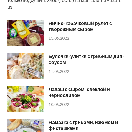
только подсушить хлеб (тосты) на мангале, намазать
их …
Яично-кабачковый рулет с
творожным сыром
11.06.2022
Булочки-улитки с грибным дип-
соусом
11.06.2022
Лаваш с сыром, свеклой и
черносливом
10.06.2022
Намазка с грибами, изюмом и
фисташками