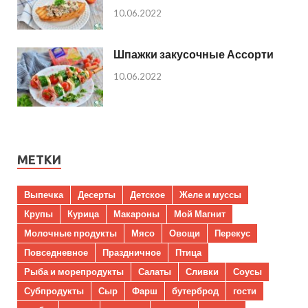
10.06.2022
Шпажки закусочные Ассорти
10.06.2022
МЕТКИ
Выпечка
Десерты
Детское
Желе и муссы
Крупы
Курица
Макароны
Мой Магнит
Молочные продукты
Мясо
Овощи
Перекус
Повседневное
Праздничное
Птица
Рыба и морепродукты
Салаты
Сливки
Соусы
Субпродукты
Сыр
Фарш
бутерброд
гости