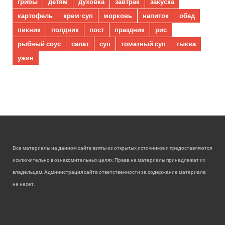
грибы
детям
духовка
завтрак
закуска
картофель
крем-суп
морковь
напиток
обед
пикник
полдник
пост
праздник
рис
рыбный соус
салат
суп
томатный суп
тыква
ужин
Все материалы на данном сайте взяты из открытых источников и предоставляются
исключительно в ознакомительных целях. Права на материалы принадлежат их
владельцам. Администрация сайта ответственности за содержание материала
не несет.