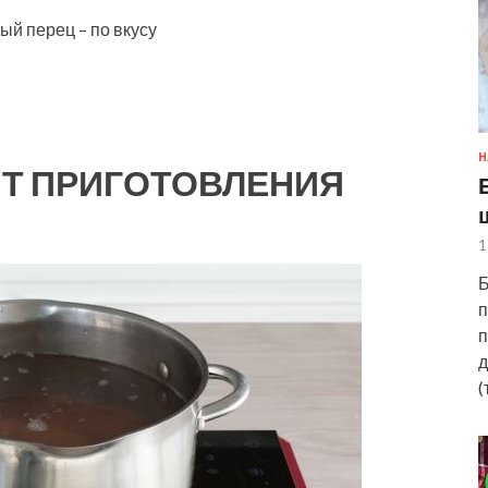
й перец – по вкусу
Н
Т ПРИГОТОВЛЕНИЯ
1
Б
п
п
д
(