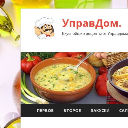
УправДом.
Вкуснейшие рецепты от Управдома
ПЕРВОЕ
ВТОРОЕ
ЗАКУСКИ
САЛ