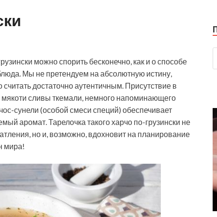
ски
рузински можно спорить бесконечно, как и о способе
блюда. Мы не претендуем на абсолютную истину,
 считать достаточно аутентичным. Присутствие в
з мякоти сливы ткемали, немного напоминающего
чос-сунели (особой смеси специй) обеспечивает
емый аромат. Тарелочка такого харчо по-грузински не
атления, но и, возможно, вдохновит на планирование
н мира!