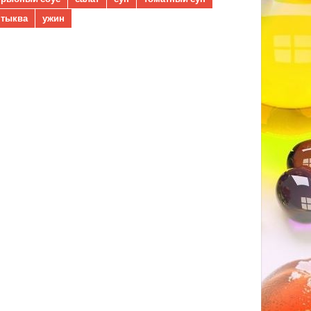
тыква
ужин