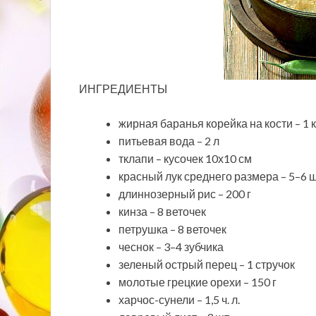
ИНГРЕДИЕНТЫ
жирная баранья корейка на кости – 1 к
питьевая вода – 2 л
тклапи – кусочек 10х10 см
красный лук среднего размера – 5–6 ш
длиннозерный рис – 200 г
кинза – 8 веточек
петрушка – 8 веточек
чеснок – 3–4 зубчика
зеленый острый перец – 1 стручок
молотые грецкие орехи – 150 г
харчос-сунели – 1,5 ч. л.