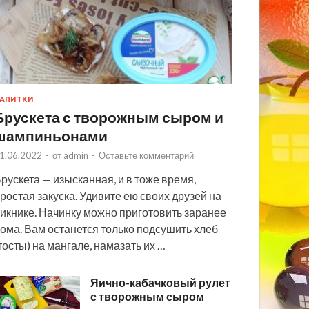
АПИТКИ
Брускета с творожным сыром и
шампиньонами
1.06.2022
-
от
admin
-
Оставьте комментарий
рускета — изысканная, и в тоже время,
ростая закуска. Удивите ею своих друзей на
икнике. Начинку можно приготовить заранее
ома. Вам останется только подсушить хлеб
тосты) на мангале, намазать их …
Яично-кабачковый рулет
с творожным сыром