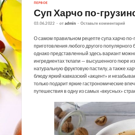
ПЕРВОЕ
Суп Харчо по-грузин
03.06.2022
-
от
admin
-
Оставьте комментарий
О самом правильном рецепте супа харчо по-г
приготовления любого другого популярного 
однако представленный здесь вариант можно
ингредиентах тклапи — высушенного пюре и
натуральную фруктовую пастилу, а также хар
блюду яркий кавказский «акцент» и незабыва
только подарит яркие гастрономические впеч
путешествия в одну из самых «вкусных» стра