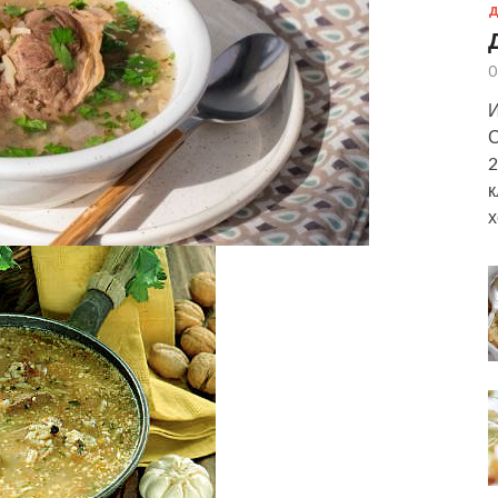
Д
0
И
С
2
к
х