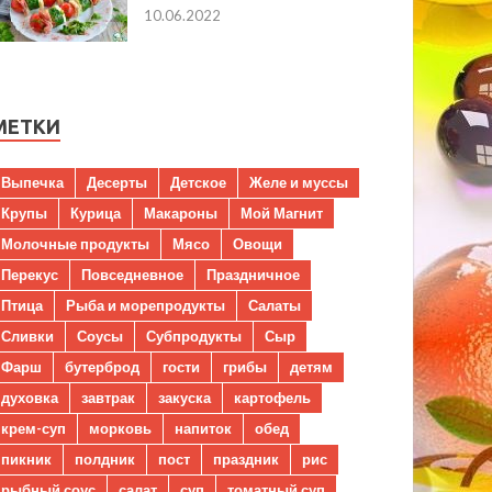
10.06.2022
МЕТКИ
Выпечка
Десерты
Детское
Желе и муссы
Крупы
Курица
Макароны
Мой Магнит
Молочные продукты
Мясо
Овощи
Перекус
Повседневное
Праздничное
Птица
Рыба и морепродукты
Салаты
Сливки
Соусы
Субпродукты
Сыр
Фарш
бутерброд
гости
грибы
детям
духовка
завтрак
закуска
картофель
крем-суп
морковь
напиток
обед
пикник
полдник
пост
праздник
рис
рыбный соус
салат
суп
томатный суп