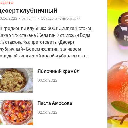
ЕСЕРТЫ
Десерт клубничный
3.06.2022
-
от
admin
-
Оставьте комментарий
нгредиенты Клубника 300 г Сливки 1 стакан
ахар 1/2 стакана Желатин 2 ст. ложки Вода
/3 стакана Как приготовить «Десерт
лубничный» Берем желатин, заливаем
олодной кипяченой водой и убираем его …
Яблочный крамбл
03.06.2022
Паста Амосова
02.06.2022