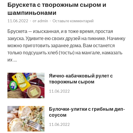
Брускета с творожным сыром и
шампиньонами
11.06.2022
-
от
admin
-
Оставьте комментарий
Брускета — изысканная, и в тоже время, простая
закуска. Удивите ею своих друзей на пикнике. Начинку
можно приготовить заранее дома. Вам останется
только подсушить хлеб (тосты) на мангале, намазать
их …
Яично-кабачковый рулет с
творожным сыром
11.06.2022
Булочки-улитки с грибным дип-
соусом
11.06.2022