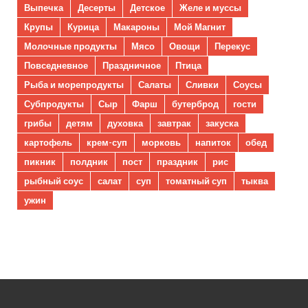
Выпечка
Десерты
Детское
Желе и муссы
Крупы
Курица
Макароны
Мой Магнит
Молочные продукты
Мясо
Овощи
Перекус
Повседневное
Праздничное
Птица
Рыба и морепродукты
Салаты
Сливки
Соусы
Субпродукты
Сыр
Фарш
бутерброд
гости
грибы
детям
духовка
завтрак
закуска
картофель
крем-суп
морковь
напиток
обед
пикник
полдник
пост
праздник
рис
рыбный соус
салат
суп
томатный суп
тыква
ужин