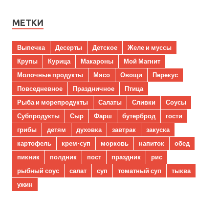
МЕТКИ
Выпечка
Десерты
Детское
Желе и муссы
Крупы
Курица
Макароны
Мой Магнит
Молочные продукты
Мясо
Овощи
Перекус
Повседневное
Праздничное
Птица
Рыба и морепродукты
Салаты
Сливки
Соусы
Субпродукты
Сыр
Фарш
бутерброд
гости
грибы
детям
духовка
завтрак
закуска
картофель
крем-суп
морковь
напиток
обед
пикник
полдник
пост
праздник
рис
рыбный соус
салат
суп
томатный суп
тыква
ужин