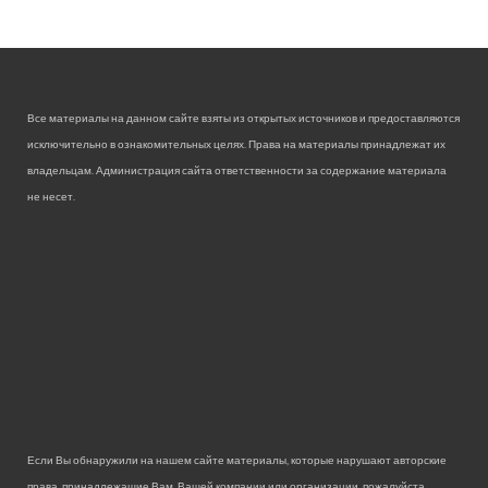
Все материалы на данном сайте взяты из открытых источников и предоставляются
исключительно в ознакомительных целях. Права на материалы принадлежат их
владельцам. Администрация сайта ответственности за содержание материала
не несет.
Если Вы обнаружили на нашем сайте материалы, которые нарушают авторские
права, принадлежащие Вам, Вашей компании или организации, пожалуйста,