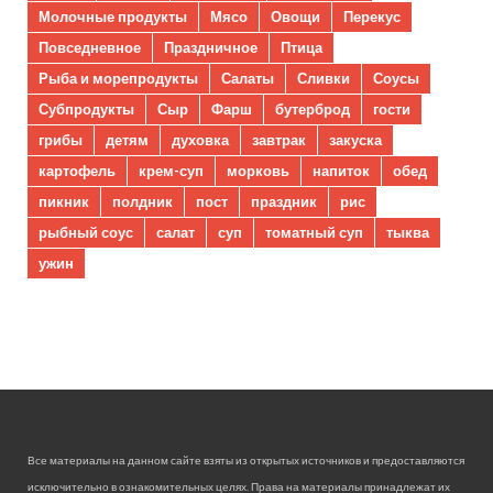
Молочные продукты
Мясо
Овощи
Перекус
Повседневное
Праздничное
Птица
Рыба и морепродукты
Салаты
Сливки
Соусы
Субпродукты
Сыр
Фарш
бутерброд
гости
грибы
детям
духовка
завтрак
закуска
картофель
крем-суп
морковь
напиток
обед
пикник
полдник
пост
праздник
рис
рыбный соус
салат
суп
томатный суп
тыква
ужин
Все материалы на данном сайте взяты из открытых источников и предоставляются
исключительно в ознакомительных целях. Права на материалы принадлежат их