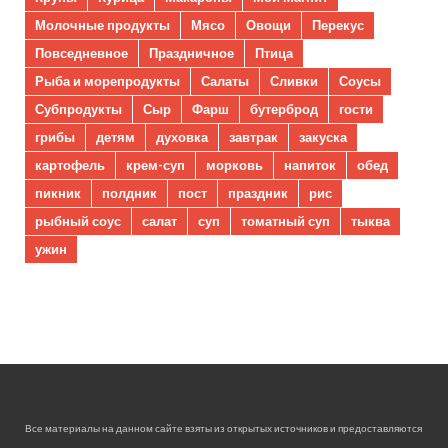
Молочные продукты
Мясо
Овощи
Перекус
Повседневное
Праздничное
Птица
Рыба и морепродукты
Салаты
Сливки
Соусы
Субпродукты
Сыр
Фарш
бутерброд
гости
грибы
детям
духовка
завтрак
закуска
картофель
крем-суп
морковь
напиток
обед
пикник
полдник
пост
праздник
рис
рыбный соус
салат
суп
томатный суп
тыква
ужин
Все материалы на данном сайте взяты из открытых источников и предоставляются