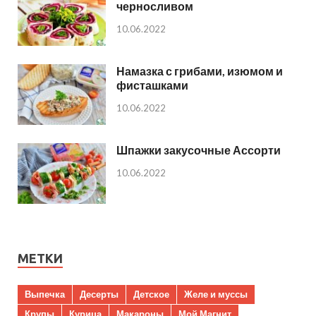
черносливом
10.06.2022
Намазка с грибами, изюмом и
фисташками
10.06.2022
Шпажки закусочные Ассорти
10.06.2022
МЕТКИ
Выпечка
Десерты
Детское
Желе и муссы
Крупы
Курица
Макароны
Мой Магнит